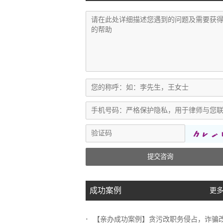
提交咨询
成功案例
更多
【亲办成功案例】贪污改职务侵占，诈骗改挪..