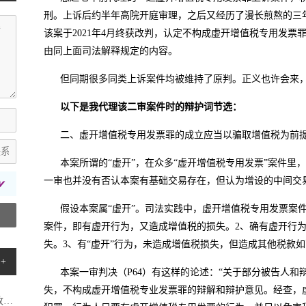
刑。上诉后约半年高院开庭审理，之后又经历了漫长煎熬的三
该案于2021年4月终获改判，认定不构成虚开增值税专用发
由同上面司法解释规定的内容。
但同期很多同类上诉案件均被维持了原判。正义也许会来
以下是我代理该二审案件时的辩护词节选：
二、虚开增值税专用发票罪的成立应当以骗取增值税为前
本案所谓的“虚开”，在众多“虚开增值税专用发票”案件里
一审也并没有否认本案有基础交易存在，但认为增设的中间交易
假设本案属“虚开”。司法实践中，虚开增值税专用发票案
案件，即有虚开行为，又造成增值税的损失。2、确有虚开行
失。3、有“虚开”行为，未造成增值税损失，但造成其他税款
+
本案一审判决（P64）有这样的论述：“关于部分被告人
失，不构成虚开增值税专业发票罪的辩解和辩护意见。经查，
.