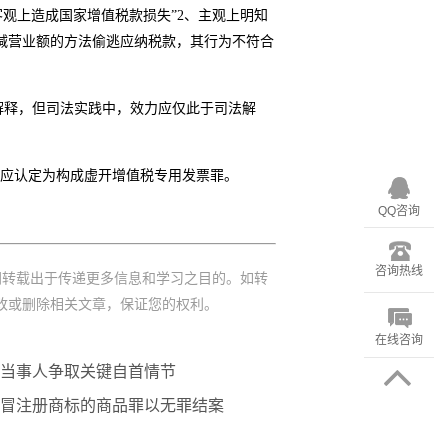
客观上造成国家增值税款损失”2、主观上明知
减营业额的方法偷逃应纳税款，其行为不符合
解释，但司法实践中，效力应仅此于司法解
不应认定为构成虚开增值税专用发票罪。
QQ咨询
咨询热线
网转载出于传递更多信息和学习之目的。如转
改或删除相关文章，保证您的权利。
在线咨询
当事人争取关键自首情节
冒注册商标的商品罪以无罪结案