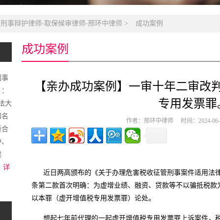
名刑事辩护律师-取保候审律师-邢环中律师
>
成功案例
成功案例
刑事
【亲办成功案例】一审十年二审改
）：
专用发票罪
政法大
知名
作者：邢环中律师 时间：2024-06
所合
护、
候
.
详
近日两高颁布的《关于办理危害税收征管刑事案件适用法
条第二款首次明确：为虚增业绩、融资、贷款等不以骗抵税款
以本罪（虚开增值税专用发票罪）论处。
想起七年前代理的一起虚开增值税专用发票罪上诉案件，税