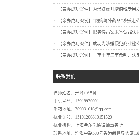
【亲办成功案件】为涉嫌虚开增值税专用发票..
【亲办成功案例】“网购境外药品”涉嫌走私.
【亲办成功案例】职务侵占案未签认罪认罚，..
【亲办成功案件】成功为涉嫌侵犯商业秘密罪..
【亲办成功案例】一审十年二审改判，认定不..
联系我们
律师姓名：邢环中律师
手机号码：13918930001
邮箱地址：309031616@qq.com
执业证号：13101200810151520
执业机构：上海金茂凯德律师事务所
联系地址：淮海中路300号香港新世界大厦13