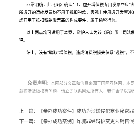
非常明确，此《函》确认：1、虚开增值税专用发票罪应“
所虚开的运输发票均不用于抵扣税款，客观上使用虚开发票冲
虚开用于抵扣税款发票罪的构成要件，属于偷税行为。
以上两点均可适用于本案，辩护人认为该《函》虽非司法
释。
综上，没有“骗取”增值税，造成消费税损失仅系“逃税”，
免责声明
：本网部分文章和信息来源于国际互联网，本
载稿涉及版权等问题，请立即联系网站所有人，我们会予以更
上一篇：【亲办成功案件】成功为涉嫌侵犯商业秘密罪
下一篇：【亲办成功案例】诈骗罪经辩护变更为销售假