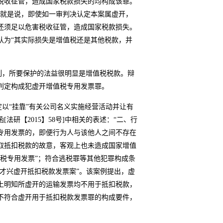
税收征管，造成国家税款损失的均构成该罪。
也就是说，即使如一审判决认定本案属虚开，
还须足以危害税收征管，造成国家税款损失。
认为“其实际损失是增值税还是其他税款，并
列，所要保护的法益很明显是增值税税款。辩
判定构成犯虚开增值税专用发票罪。
以“挂靠”有关公司名义实施经营活动并让有
研【2015】58号]中相关的表述：“二、行
专用发票的，即便行为人与该他人之间不存在
取抵扣税款的故意，客观上也未造成国家增值
税专用发票”；符合逃税罪等其他犯罪构成条
芦才兴虚开抵扣税款发票案”。该案例提出，虚
上明知所虚开的运输发票均不用于抵扣税款，
不符合虚开用于抵扣税款发票罪的构成要件，