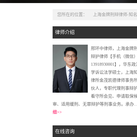
您所在的位置：
上海金牌刑辩律师-知
律师介绍
邢环中律师，上海金牌
辩护律师【手机（微信
13918930001】，华东
学诉讼法学硕士，上海
律所金茂凯德律师事务
伙人，专职代理刑事辩
看守所会见、申请取保
审、适用缓刑、无罪辩护等刑事业务。承办..
细>>
在线咨询