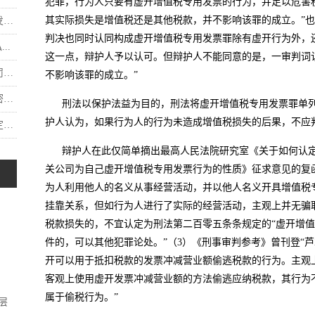
犯罪，行为人只要有虚开增值税专用发票的行为，并足以危害
其实际损失是增值税还是其他税款，并不影响该罪的成立。”
.
判决也同时认同构成虚开增值税专用发票罪除有虚开行为外，
..
这一点，辩护人予以认可。但辩护人不能同意的是，一审判词
.
不影响该罪的成立。”
.
刑法以保护法益为目的，刑法将虚开增值税专用发票罪单
护人认为，如果行为人的行为未造成增值税损失的后果，不应
.
辩护人在此仅简单摘出最高人民法院研究室《关于如何认定
关公司为自己虚开增值税专用发票行为的性质》征求意见的复函[法
为人利用他人的名义从事经营活动，并以他人名义开具增值税
挂靠关系，但如行为人进行了实际的经营活动，主观上并无骗
税款损失的，不宜认定为刑法第二百零五条条规定的“虚开增值
件的，可以其他犯罪论处。”（3）《刑事审判参考》曾刊登“
开可以用于抵扣税款的发票冲减营业额偷逃税款的行为。主观
客观上使用虚开发票冲减营业额的方法偷逃应纳税款，其行为
属于偷税行为。”
层