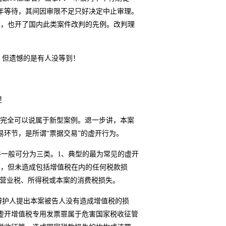
年等待，其间因审限不足只好决定中止审理。
票罪，也开了国内此类案件改判的先例。改判理
，但遗憾的是有人没等到！
提
，完全可以说属于新型案例。退一步讲，本案
环节，是所谓“票据交易”的虚开行为。
件一般可分为三类。1、典型的最为常见的虚开
为，但未造成包括增值税在内的任何税款损
如营业税、所得税或本案的消费税损失。
和辩护人提出本案被告人没有造成增值税的损
虚开增值税专用发票罪属于危害国家税收征管