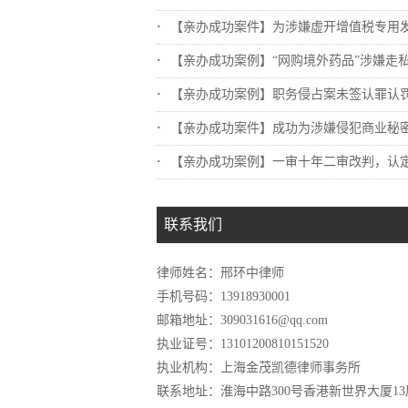
【亲办成功案件】为涉嫌虚开增值税专用发票..
【亲办成功案例】“网购境外药品”涉嫌走私.
【亲办成功案例】职务侵占案未签认罪认罚，..
【亲办成功案件】成功为涉嫌侵犯商业秘密罪..
【亲办成功案例】一审十年二审改判，认定不..
联系我们
律师姓名：邢环中律师
手机号码：13918930001
邮箱地址：309031616@qq.com
执业证号：13101200810151520
执业机构：上海金茂凯德律师事务所
联系地址：淮海中路300号香港新世界大厦13