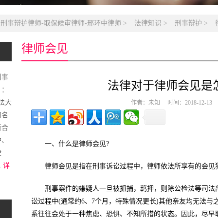
名刑事辩护律师-取保候审律师-邢环中律师
>
法律知识
>
刑事辩护
>
律师会见
刑事
法律对于律师会见是
）：
政法大
作者：未知 时间：2018-12-1
知名
所合
护、
一、什么是律师会见?
候
.
详
律师会见是指在刑事诉讼过程中，律师依法所享有的会见
刑事案件的嫌疑人一旦被抓捕，羁押，则除公检法等司法
讼过程中(通常约6、7个月，特殊情况更长)其他亲友均无法
系往往会处于一种焦虑、恐惧、不知所措的状态。因此，尽早