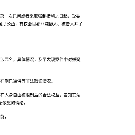
关第一次讯问或者采取强制措施之日起，受委
援助公函，有权会见犯罪嫌疑人、被告人并了
所涉罪名，具体情况，及早发现案件中对嫌疑
存在刑讯逼供等非法取证情况。
人在人身自由被限制后的合法权益，告知其法
无依靠的情绪。
可能，