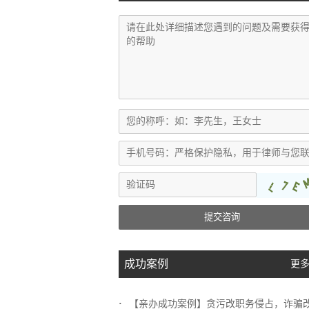
提交咨询
成功案例
更多
【亲办成功案例】贪污改职务侵占，诈骗改挪..