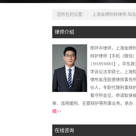
您所在的位置：
上海金牌刑辩律师-知
律师介绍
邢环中律师，上海金牌
辩护律师【手机（微信
13918930001】，华东
学诉讼法学硕士，上海
律所金茂凯德律师事务
伙人，专职代理刑事辩
看守所会见、申请取保
审、适用缓刑、无罪辩护等刑事业务。承办..
细>>
在线咨询