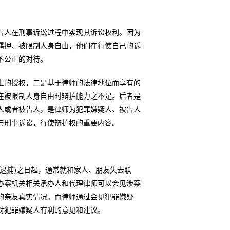
告人在刑事诉讼过程中实现其诉讼权利。因为
羁押、被限制人身自由，他们在行使自己的诉
不公正的对待。
生的授权，二是基于律师的法律地位而享有的
在被限制人身自由时辩护能力之不足。后者是
人或者被告人，是律师为犯罪嫌疑人、被告人
与刑事诉讼，行使辩护权的重要内容。
逮捕)之日起，通常就和家人、朋友失去联
办案机关相关承办人和代理律师可以会见涉案
的亲友真实情况。而律师通过会见犯罪嫌疑
对犯罪嫌疑人有利的意见和建议。