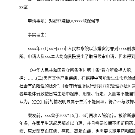
xx室
申请事项：对犯罪嫌疑人xxxx取保候审
事实理由：
xxxx年xx月xx日xxx市人民检察院以涉嫌贪污罪对xxx
所。申请人及xxx本人均向贵院提出了取保候审申请，但未得
《中华人民共和国看守所条例》第十条“看守所收押人犯
押：……(二)患有其他严重疾病，在羁押中可能发生生命危险
社会有危险性的除外”.《看守所留所执行刑罚罪犯管理办法》
者年老体弱致使日常生活中起床、用餐、行走、入厕等不能自
认为，∑∑∑目前的情况明显属于生活不能自理，符合不与收押
案发前，xxx曾于2007年5月、6月两次入院治疗。被诊
年多，在家里生活起居都难以自理，并且需要长期不间断用药，
病、原发型高血压病、痛风、高脂血症，也需要长期用药和照