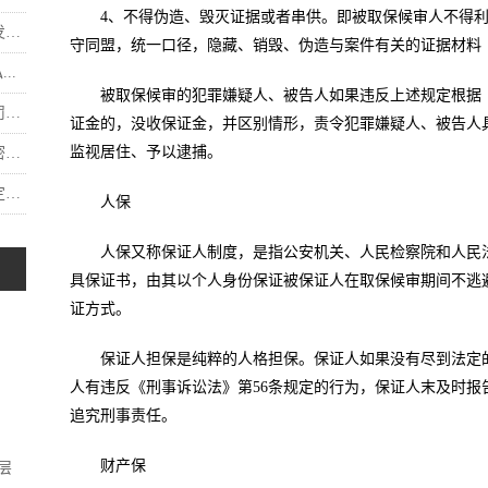
4、不得伪造、毁灭证据或者串供。即被取保候审人不得
.
守同盟，统一口径，隐藏、销毁、伪造与案件有关的证据材料
..
被取保候审的犯罪嫌疑人、被告人如果违反上述规定根据《
.
证金的，没收保证金，并区别情形，责令犯罪嫌疑人、被告人
监视居住、予以逮捕。
.
.
人保
人保又称保证人制度，是指公安机关、人民检察院和人民
具保证书，由其以个人身份保证被保证人在取保候审期间不逃
证方式。
保证人担保是纯粹的人格担保。保证人如果没有尽到法定
人有违反《刑事诉讼法》第56条规定的行为，保证人末及时报
追究刑事责任。
财产保
层