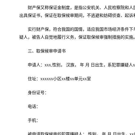
财产保又称保证金制度，是指公安机关、人民检察院和人
出具保证书，保证在取保候审期间，不逃避和妨碍侦查、起诉
实行财产保，符合我国的国情，适应我国市场经济条件下
疑人，被告人自觉地履行义务，保证取保候审强制措施的实施
三、取保候审申请书
申请人：xxx,性别， 汉族， 年 月 日出生，系犯罪嫌疑人
住址：xxxxxx小区xx楼xx单元xx室
身份证号：
电话：
手机：
被申请取保候审的犯罪嫌疑人：,性别， 年 月 日出生，xx省x