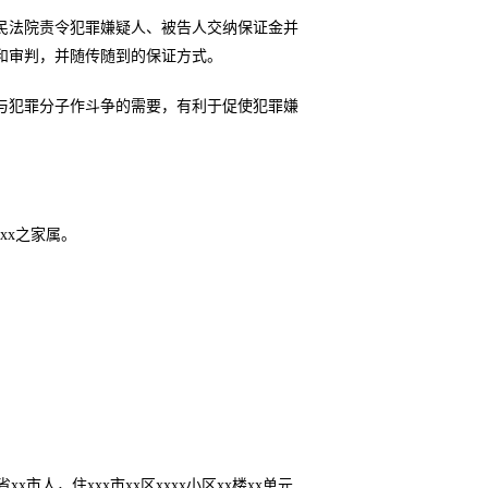
民法院责令犯罪嫌疑人、被告人交纳保证金并
和审判，并随传随到的保证方式。
与犯罪分子作斗争的需要，有利于促使犯罪嫌
。
xxx之家属。
x市人，住xxx市xx区xxxx小区xx楼xx单元