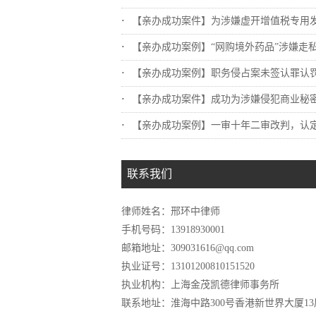
【亲办成功案件】为涉嫌虚开增值税专用发票..
【亲办成功案例】“网购境外药品”涉嫌走私.
【亲办成功案例】职务侵占案未签认罪认罚，..
【亲办成功案件】成功为涉嫌侵犯商业秘密罪..
【亲办成功案例】一审十年二审改判，认定不..
联系我们
律师姓名：邢环中律师
手机号码：13918930001
邮箱地址：309031616@qq.com
执业证号：13101200810151520
执业机构：上海金茂凯德律师事务所
联系地址：淮海中路300号香港新世界大厦13