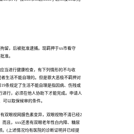
x刑事拘留，后被批准逮捕。现羁押于xx市看守
到批准。
，应当进行健康检查，有下列情形的不与收
或者生活不能自理的。但是罪大恶极不羁押对
第19条规定了生活不能自理是指因病、伤残或
行进行，必须在他人协助下才能完成。申请人
、可以取保候审的条件。
断患有双眼视网膜色素变异，双眼视物不清已经2
而且，xxx还患有双眼老年性白内障、糖尿
顾。(上述情况均有医院的诊断证明并已经提