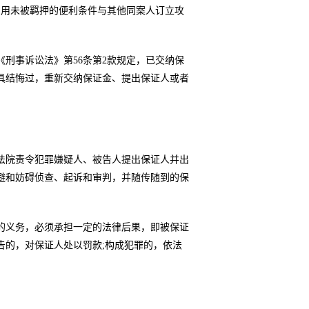
利用未被羁押的便利条件与其他同案人订立攻
刑事诉讼法》第56条第2款规定，已交纳保
具结悔过，重新交纳保证金、提出保证人或者
法院责令犯罪嫌疑人、被告人提出保证人并出
避和妨碍侦查、起诉和审判，并随传随到的保
的义务，必须承担一定的法律后果，即被保证
告的，对保证人处以罚款;构成犯罪的，依法