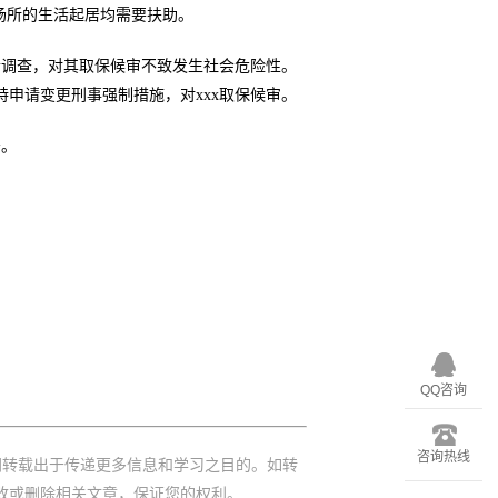
押场所的生活起居均需要扶助。
合调查，对其取保候审不致发生社会危险性。
特申请变更刑事强制措施，对xxx取保候审。
务。
QQ咨询
咨询热线
网转载出于传递更多信息和学习之目的。如转
改或删除相关文章，保证您的权利。