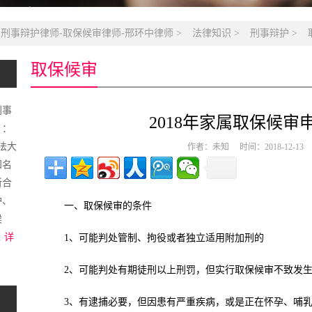
名刑事辩护律师-取保候审律师-邢环中律师
>
法律知识
>
刑事辩护
>
取保候审
刑事
2018年家属取保候审
）：
政法大
作者：未知 时间：2018-12-1
知名
所合
护、
一、取保候审的条件
候
.
详
1、可能判处管制、拘役或者独立适用附加刑的
2、可能判处有期徒刑以上刑罚，但实行取保候审不致发
3、有逮捕必要，但因患有严重疾病，或是正在怀孕、哺