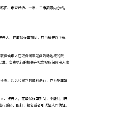
查羁押、审查起诉、一审、二审期限内办结，
被告人，在取保候审期间，应当遵守以下规
被取保候审人在取保候审期间活动地域的限
批准。负责执行的机关在批准被取保候审人离
证侦查、起诉和审判的顺利进行，作为犯罪嫌
疑人、被告人，在取保候审期间，不能利用自
进行威胁、殴打、报复或者引诱证人作伪证。