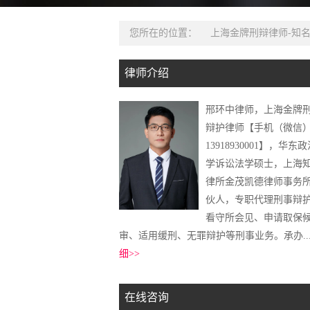
您所在的位置：
上海金牌刑辩律师-知
律师介绍
邢环中律师，上海金牌
辩护律师【手机（微信
13918930001】，华东
学诉讼法学硕士，上海
律所金茂凯德律师事务
伙人，专职代理刑事辩
看守所会见、申请取保
审、适用缓刑、无罪辩护等刑事业务。承办..
细>>
在线咨询