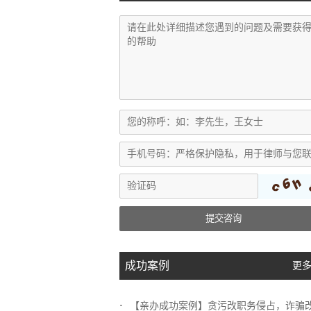
提交咨询
成功案例
更多
【亲办成功案例】贪污改职务侵占，诈骗改挪..