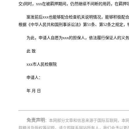
交)同时，xxx在被羁押期间，仍然继续不间断的用药，在羁
案发前后xxx也能够配合检查机关说明情况，能够积极配
根据《中华人民共和国刑事诉讼法》第51条、第52条之规定，
为此，申请人自愿为xxx的担保人，依法履行保证人的义
此 致
xxx市人民检察院
申请人：
年 月 日
免责声明
：本网部分文章和信息来源于国际互联网，本
载稿涉及版权等问题，请立即联系网站所有人，我们会予以更