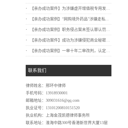
【亲办成功案件】为涉嫌虚开增值税专用发票...
【亲办成功案例】“网购境外药品”涉嫌走私...
【亲办成功案例】职务侵占案未签认罪认罚，...
【亲办成功案件】成功为涉嫌侵犯商业秘密罪...
【亲办成功案例】一审十年二审改判，认定不...
联系我们
律师姓名：邢环中律师
手机号码：13918930001
邮箱地址：309031616@qq.com
执业证号：13101200810151520
执业机构：上海金茂凯德律师事务所
联系地址：淮海中路300号香港新世界大厦13层