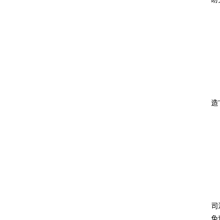
造
司
免