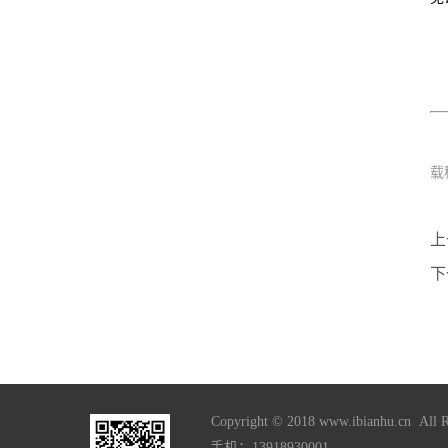
载
上
下
Copyright © 2018 www.ibianhu.cn All R
手机：13918930001