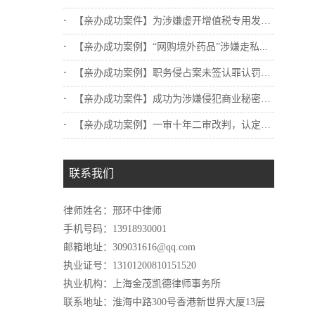
【亲办成功案件】为涉嫌虚开增值税专用发票...
【亲办成功案例】“网购境外药品”涉嫌走私...
【亲办成功案例】职务侵占案未签认罪认罚，...
【亲办成功案件】成功为涉嫌侵犯商业秘密罪...
【亲办成功案例】一审十年二审改判，认定不...
联系我们
律师姓名：邢环中律师
手机号码：13918930001
邮箱地址：309031616@qq.com
执业证号：13101200810151520
执业机构：上海金茂凯德律师事务所
联系地址：淮海中路300号香港新世界大厦13层