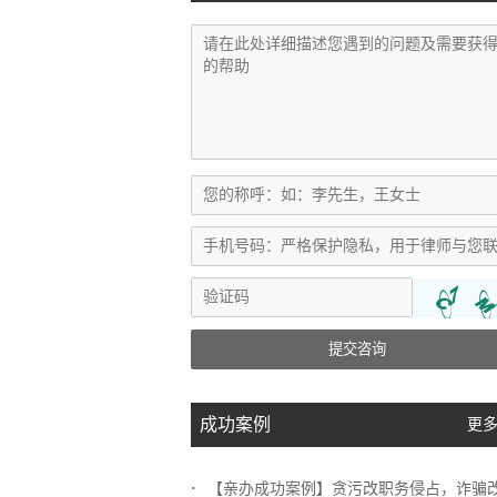
提交咨询
成功案例
更多
【亲办成功案例】贪污改职务侵占，诈骗改挪..