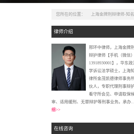
您所在的位置：
上海金牌刑辩律师-知
律师介绍
邢环中律师，上海金牌
辩护律师【手机（微信
13918930001】，华东
学诉讼法学硕士，上海
律所金茂凯德律师事务
伙人，专职代理刑事辩
看守所会见、申请取保
审、适用缓刑、无罪辩护等刑事业务。承办..
细>>
在线咨询