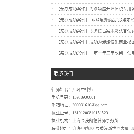
【亲办成功案件】为涉嫌虚开增值税专用发票..
【亲办成功案例】“网购境外药品”涉嫌走私.
【亲办成功案例】职务侵占案未签认罪认罚，..
【亲办成功案件】成功为涉嫌侵犯商业秘密罪..
【亲办成功案例】一审十年二审改判，认定不..
联系我们
律师姓名：邢环中律师
手机号码：13918930001
邮箱地址：309031616@qq.com
执业证号：13101200810151520
执业机构：上海金茂凯德律师事务所
联系地址：淮海中路300号香港新世界大厦13