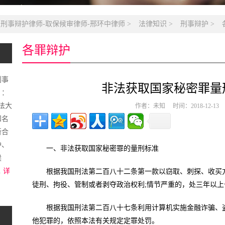
名刑事辩护律师-取保候审律师-邢环中律师
>
法律知识
>
刑事辩护
>
各罪辩护
刑事
非法获取国家秘密罪量
）：
政法大
作者：未知 时间：2018-12-1
知名
所合
护、
一、非法获取国家秘密罪的量刑标准
候
.
详
根据我国刑法第二百八十二条第一款以窃取、刺探、收买
徒刑、拘役、管制或者剥夺政治权利;情节严重的，处三年以
根据我国刑法第二百八十七条利用计算机实施金融诈骗、
他犯罪的，依照本法有关规定定罪处罚。